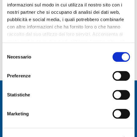
Hai tre giorni per scattare una foto romantica e… tentare
informazioni sul modo in cui utilizza il nostro sito con i
la fortuna
nostri partner che si occupano di analisi dei dati web,
pubblicità e social media, i quali potrebbero combinarle
In palio:
con altre informazioni che ha fornito loro o che hanno
Buoni acquisto da €10
raccolto dal suo utilizzo dei loro servizi. Acconsenta ai
Un Buono Vacanza da €500
nostri cookie se continua ad utilizzare il nostro sito web.
Selezione
Partecipa, sorridi e lascia che sia l’amore a premiarti!
We work with
9 third parties
who may receive and
Necessario
del
process your information.
Scarica il regolamento completo
CLICCANDO QUI!
consenso
Preferenze
CONTATTI
EVENTI
EMAIL
Statistiche
CHIUSO
Parco
US
15
Commerciale
Marketing
Agosto
Belvedere
Viale Garrone
Leggi
c.da Spalla,
Tutto »