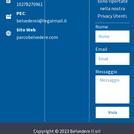
sono riportate
10278270961
nella nostra
PEC
:
Privacy Utenti
.
belvedereii@legalmail.it
Nome
Sito Web
:
parcobelvedere.com
Email
Messaggio
Invia
Copyright © 2023 Belvedere II srl