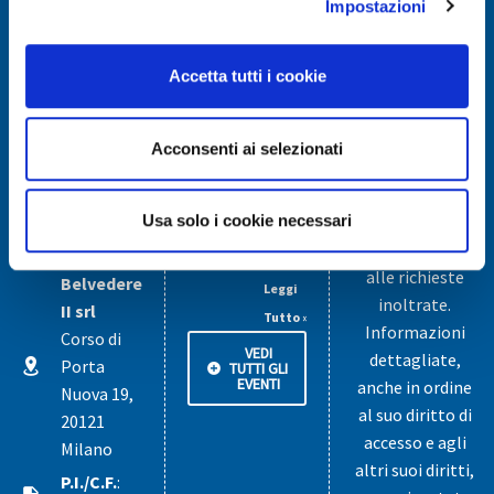
Impostazioni
località Città
Il
Giardino
tempo…
I tuoi dati
96010 –
Accetta tutti i cookie
è
personali
MELILLI (SR)
servito!
I dati forniti
Telefono
:
vengono
Leggi Tutto
Acconsenti ai selezionati
+39 0931
utilizzati
»
765161
esclusivamente
+SPESA
Email
:
per rispondere
Usa solo i cookie necessari
Senza
info.belvedere@multi.eu
e/o dare seguito
Fretta
alle richieste
Belvedere
Leggi
inoltrate.
II srl
Tutto »
Informazioni
Corso di
VEDI
dettagliate,
Porta
TUTTI GLI
EVENTI
anche in ordine
Nuova 19,
al suo diritto di
20121
accesso e agli
Milano
altri suoi diritti,
P.I./C.F.
: