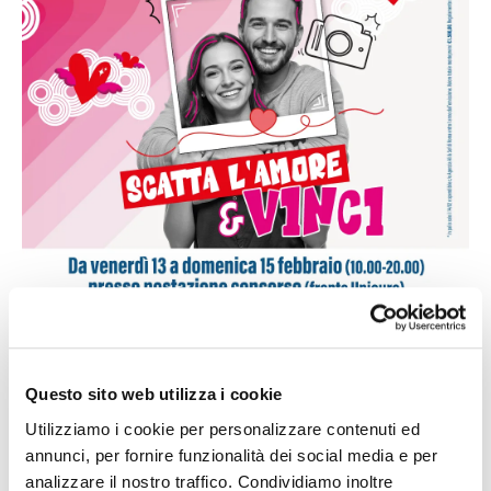
Questo sito web utilizza i cookie
Da venerdì 13 a domenica 15 febbraio (10.00–20.00) ti
aspettiamo presso la postazione concorso fronte Unieuro
Utilizziamo i cookie per personalizzare contenuti ed
per un’iniziativa tutta da vivere!
annunci, per fornire funzionalità dei social media e per
analizzare il nostro traffico. Condividiamo inoltre