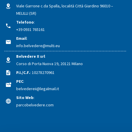
Viale Garrone c.da Spalla, località Città Giardino 96010 –
MELILLI (SR)
Telefono
:
+39 0931 765161
Email
:
info.belvedere@multi.eu
Belvedere II srl
Corso di Porta Nuova 19, 20121 Milano
P.I./C.F.
: 10278270961
PEC
:
belvedereii@legalmail.it
Sito Web
:
parcobelvedere.com