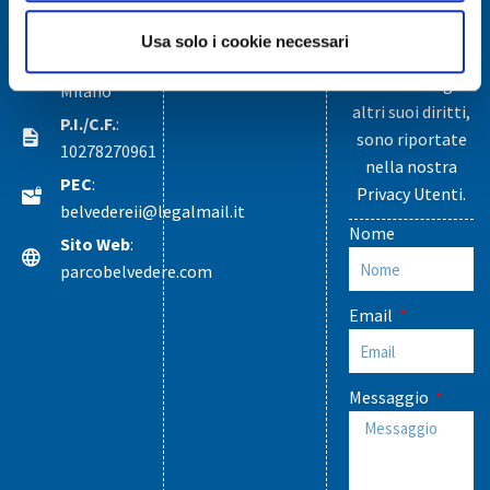
dettagliate,
Porta
TUTTI GLI
EVENTI
anche in ordine
Nuova 19,
Usa solo i cookie necessari
al suo diritto di
20121
accesso e agli
Milano
altri suoi diritti,
P.I./C.F.
:
sono riportate
10278270961
nella nostra
PEC
:
Privacy Utenti
.
belvedereii@legalmail.it
Nome
Sito Web
:
parcobelvedere.com
Email
Messaggio