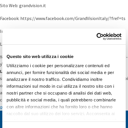
Sito Web: grandvision.it
Facebook: https://www.facebook.com/GrandVisionItaly/?fref=ts
Instagram: https://www.instagram.com/grandvisionitaly/
LinkedIn: https://www.linkedin.com/company/15092053/
YouTube: https://www.youtube.com/channel/UCo9GkZl0jWFkJ4d-
Questo sito web utilizza i cookie
yYWJ94A
Utilizziamo i cookie per personalizzare contenuti ed
LA FINE DEGLI OCCHIALI CARI
GrandVision by Optissimo ti offre
annunci, per fornire funzionalità dei social media e per
soluzioni visive di qualità a prezzi estremamente accessibili. I tuoi
analizzare il nostro traffico. Condividiamo inoltre
ottici di fiducia sono lieti di accoglierti in negozio per dedicarti
informazioni sul modo in cui utilizza il nostro sito con i
assistenza nella scelta di occhiali da vista e da sole, lenti a
nostri partner che si occupano di analisi dei dati web,
contatto e accessori.
Prenota sul nostro sito un appuntamento
pubblicità e social media, i quali potrebbero combinarle
per un controllo della vista e gli altri nostri servizi gratuiti.
con altre informazioni che ha fornito loro o che hanno
raccolto dal suo utilizzo dei loro servizi. Acconsenta ai
CONTATTI
EVENTI
EMAIL
nostri cookie se continua ad utilizzare il nostro sito web.